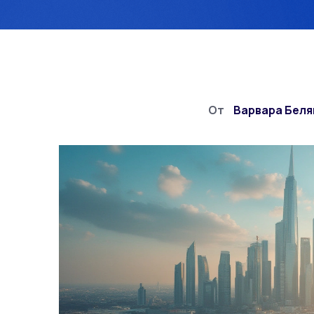
От
Варвара Беля