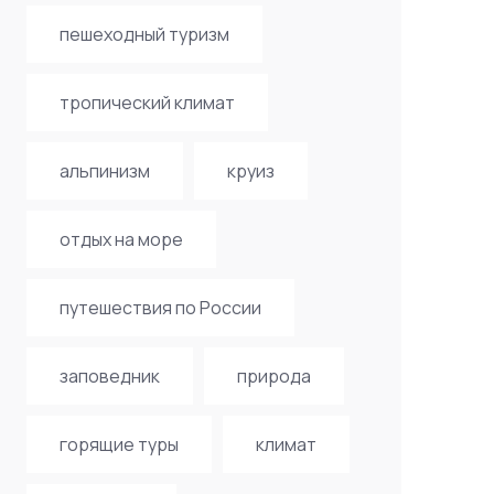
пешеходный туризм
тропический климат
альпинизм
круиз
отдых на море
путешествия по России
заповедник
природа
горящие туры
климат