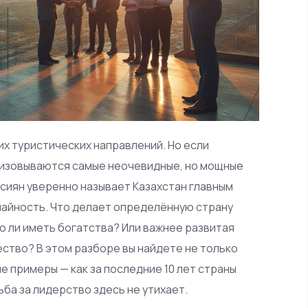
их туристических направлений. Но если
лизовываются самые неочевидные, но мощные
ссиян уверенно называет Казахстан главным
учайность. Что делает определённую страну
о ли иметь богатства? Или важнее развитая
ство? В этом разборе вы найдете не только
е примеры — как за последние 10 лет страны
ба за лидерство здесь не утихает.