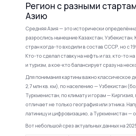
Регион с разными стартам
Азию
Средняя Азия — это исторически определённа
разрослись нынешние Казахстан, Узбекистан, 
стран когда-то входили в состав СССР, но с 1
Кто-то сделал ставку на нефть и газ, кто-то н
и туризм, а кое-кто балансирует сразу на неск
Для понимания картины важно классическое д
2,7 млн кв. км), по населению — Узбекистан (б
Туркменистан, по климату и горам — Киргизия
отличает не только география или этника. На
латиницу и цифровизацию, а Туркменистан — о
Вот небольшой срез актуальных данных на 2025