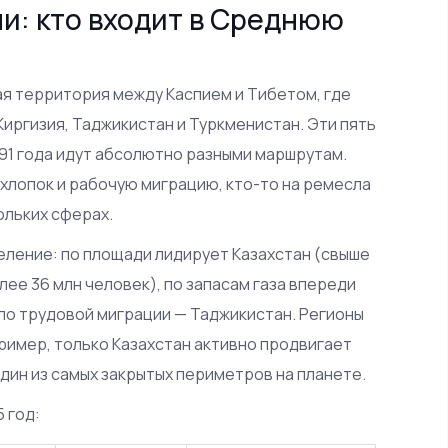
и: кто входит в Среднюю
я территория между Каспием и Тибетом, где
Киргизия, Таджикистан и Туркменистан. Эти пять
991 года идут абсолютно разными маршрутам.
а хлопок и рабочую миграцию, кто-то на ремесла
ольких сферах.
еление: по площади лидирует Казахстан (свыше
олее 36 млн человек), по запасам газа впереди
, по трудовой миграции — Таджикистан. Регионы
пример, только Казахстан активно продвигает
дин из самых закрытых периметров на планете.
 год: