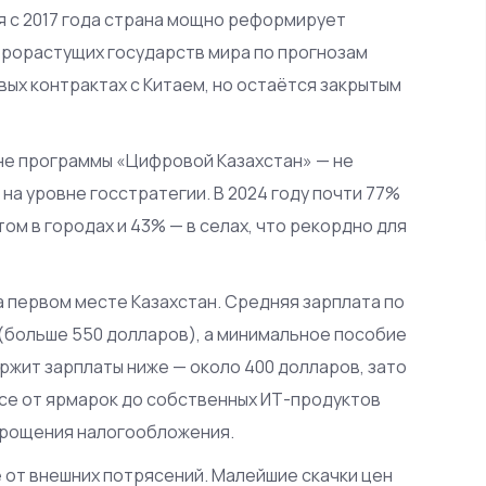
я с 2017 года страна мощно реформирует
строрастущих государств мира по прогнозам
вых контрактах с Китаем, но остаётся закрытым
не программы «Цифровой Казахстан» — не
на уровне госстратегии. В 2024 году почти 77%
м в городах и 43% — в селах, что рекордно для
на первом месте Казахстан. Средняя зарплата по
е (больше 550 долларов), а минимальное пособие
ержит зарплаты ниже — около 400 долларов, зато
все от ярмарок до собственных ИТ-продуктов
прощения налогообложения.
 от внешних потрясений. Малейшие скачки цен