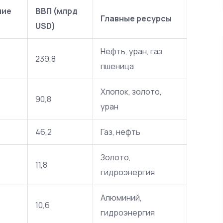
ние
ВВП (млрд
Главные ресурсы
USD)
Нефть, уран, газ,
239,8
пшеница
Хлопок, золото,
90,8
уран
46,2
Газ, нефть
Золото,
11,8
гидроэнергия
Алюминий,
10,6
гидроэнергия