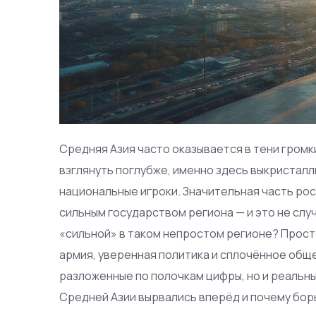
Средняя Азия часто оказывается в тени громк
взглянуть поглубже, именно здесь выкристал
национальные игроки. Значительная часть ро
сильным государством региона — и это не сл
«сильной» в таком непростом регионе? Прост
армия, уверенная политика и сплочённое обще
разложенные по полочкам цифры, но и реальны
Средней Азии вырвались вперёд и почему борь