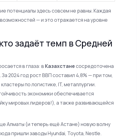
ие потенциалы здесь совсем не равны. Каждая
 возможностей — и это отражается на уровне
кто задаёт темп в Средней
росается в глаза: в
Казахстане
сосредоточена
 За 2024 год рост ВВП составил 4,8% — при том,
 кластеры по логистике, IT, металлургии.
тойчивость экономики обеспечивается
ойку мировых лидеров!), а также развивающейся
це Алматы (и теперь ещё Астане) новую волну
да пришли заводы Hyundai, Toyota, Nestle.