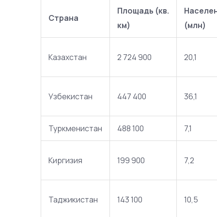
Площадь (кв.
Населе
Страна
км)
(млн)
Казахстан
2 724 900
20,1
Узбекистан
447 400
36,1
Туркменистан
488 100
7,1
Киргизия
199 900
7,2
Таджикистан
143 100
10,5