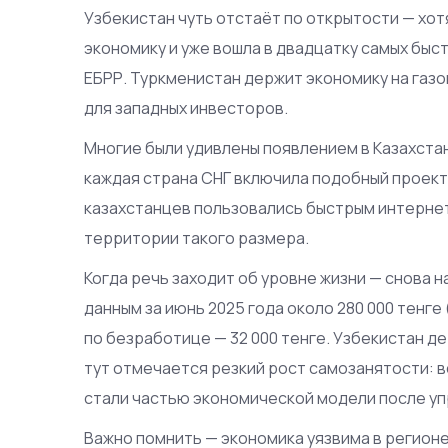
Узбекистан чуть отстаёт по открытости — хот
экономику и уже вошла в двадцатку самых бы
ЕБРР. Туркменистан держит экономику на газо
для западных инвесторов.
Многие были удивлены появлением в Казахста
каждая страна СНГ включила подобный проект 
казахстанцев пользовались быстрым интернето
территории такого размера.
Когда речь заходит об уровне жизни — снова 
данным за июнь 2025 года около 280 000 тенг
по безработице — 32 000 тенге. Узбекистан д
тут отмечается резкий рост самозанятости: 
стали частью экономической модели после у
Важно помнить — экономика уязвима в регионе