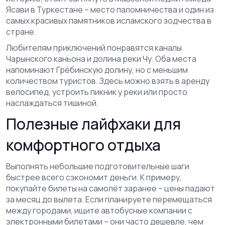
Ясави в Туркестане – место паломничества и один из
самых красивых памятников исламского зодчества в
стране.
Любителям приключений понравятся каналы
Чарынского каньона и долина реки Чу. Оба места
напоминают Грёбинскую долину, но с меньшим
количеством туристов. Здесь можно взять в аренду
велосипед, устроить пикник у реки или просто
наслаждаться тишиной.
Полезные лайфхаки для
комфортного отдыха
Выполнять небольшие подготовительные шаги
быстрее всего сэкономит деньги. К примеру,
покупайте билеты на самолёт заранее – цены падают
за месяц до вылета. Если планируете перемещаться
между городами, ищите автобусные компании с
электронными билетами – они часто дешевле, чем