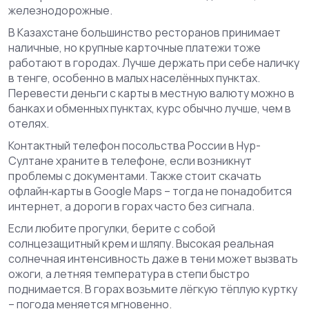
железнодорожные.
В Казахстане большинство ресторанов принимает
наличные, но крупные карточные платежи тоже
работают в городах. Лучше держать при себе наличку
в тенге, особенно в малых населённых пунктах.
Перевести деньги с карты в местную валюту можно в
банках и обменных пунктах, курс обычно лучше, чем в
отелях.
Контактный телефон посольства России в Нур-
Султане храните в телефоне, если возникнут
проблемы с документами. Также стоит скачать
офлайн‑карты в Google Maps – тогда не понадобится
интернет, а дороги в горах часто без сигнала.
Если любите прогулки, берите с собой
солнцезащитный крем и шляпу. Высокая реальная
солнечная интенсивность даже в тени может вызвать
ожоги, а летняя температура в степи быстро
поднимается. В горах возьмите лёгкую тёплую куртку
– погода меняется мгновенно.