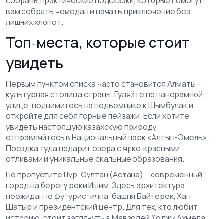
собраны практические подсказки, которые помогут
вам собрать чемодан и начать приключение без
лишних хлопот.
Топ‑места, которые стоит
увидеть
Первым пунктом списка часто становится Алматы –
культурная столица страны. Гуляйте по панорамной
улице, поднимитесь на подъемнике к Шымбулак и
откройте для себя горные пейзажи. Если хотите
увидеть настоящую казахскую природу,
отправляйтесь в Национальный парк «Алтын-Эмель».
Поездка туда подарит озера с ярко‑красными
отливами и уникальные скальные образования.
Не пропустите Нур-Султан (Астана) – современный
город на берегу реки Ишим. Здесь архитектура
неожиданно футуристична: башня Байтерек, Хан
Шатыр и президентский центр. Для тех, кто любит
историю, стоит заглянуть в Мавзолей Ходжи Ахмеда