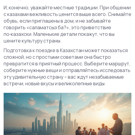
И, конечно, уважайте местные традиции. При общении
с казахами вежливость ценится выше всего. Снимайте
обувь, если приглашены в дом, и не забывайте
говорить «саламатсыз ба?», это приветствие
по‑казахски. Маленькие детали покажут, что вы
цените культуру страны.
Подготовка к поездке в Казахстан может показаться
сложной, но с простыми советами она быстро
превратится в приятный процесс. Выберите маршрут,
соберите нужные вещи и отправляйтесь исследовать
эту удивительную страну – вас ждут незабываемые
встречи, новые вкусы и великолепные виды.