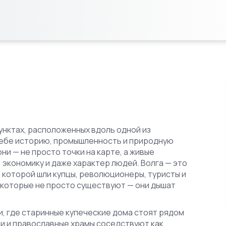
унктах, расположенных вдоль одной из
себе историю, промышленность и природную
 они — не просто точки на карте, а живые
 экономику и даже характер людей.
Волга — это
о которой шли купцы, революционеры, туристы и
, которые не просто существуют — они дышат
и, где старинные купеческие дома стоят рядом
ти и православные храмы соседствуют как