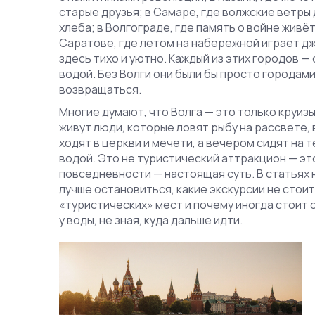
старые друзья; в Самаре, где волжские ветры 
хлеба; в Волгограде, где память о войне живё
Саратове, где летом на набережной играет джа
здесь тихо и уютно. Каждый из этих городов — 
водой. Без Волги они были бы просто городами
возвращаться.
Многие думают, что Волга — это только круизы
живут люди, которые ловят рыбу на рассвете,
ходят в церкви и мечети, а вечером сидят на т
водой. Это не туристический аттракцион — эт
повседневности — настоящая суть. В статьях 
лучше остановиться, какие экскурсии не стоит
«туристических» мест и почему иногда стоит 
у воды, не зная, куда дальше идти.