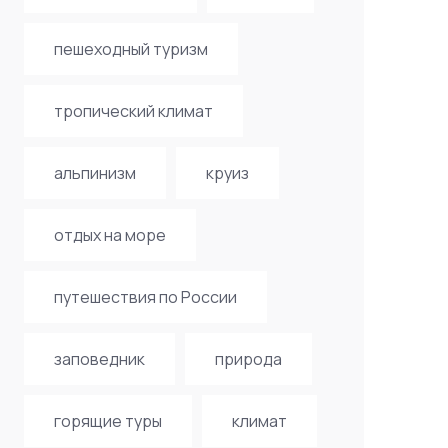
пешеходный туризм
тропический климат
альпинизм
круиз
отдых на море
путешествия по России
заповедник
природа
горящие туры
климат