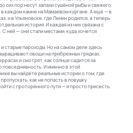
до сих пор несут запахи сушёной рыбы и свежего
т в каждом камне на Мамаевом кургане. А ещё — в
з, и в Ульяновске, где Ленин родился, а теперь
отдельная история. И каждая из них связана с
. С ней — они стали местами, куда хочется
 и старые пароходы. Но на самом деле здесь
 выращивают овощи на прибрежных грядках,
еррасах и смотрят, как солнце садится за
о повседневность. И именно в этой
ниже вы найдёте реальные истории о том, где
 пропускать, как не попасть в ловушку
сойти с проторённого пути — и просто присесть