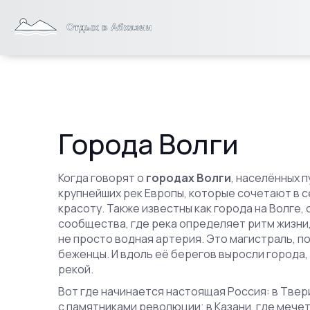
Города Волги
Когда говорят о
городах Волги
,
населённых п
крупнейших рек Европы, которые сочетают в 
красоту
. Также известны как
города на Волге
,
сообщества, где река определяет ритм жизни,
не просто водная артерия. Это магистраль, п
беженцы. И вдоль её берегов выросли города
рекой.
Вот где начинается настоящая Россия: в Твер
с памятниками революции; в Казани, где мече