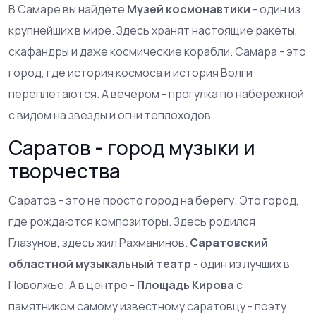
В Самаре вы найдёте
Музей космонавтики
- один из
крупнейших в мире. Здесь хранят настоящие ракеты,
скафандры и даже космические корабли. Самара - это
город, где история космоса и история Волги
переплетаются. А вечером - прогулка по набережной
с видом на звёзды и огни теплоходов.
Саратов - город музыки и
творчества
Саратов - это не просто город на берегу. Это город,
где рождаются композиторы. Здесь родился
Глазунов, здесь жил Рахманинов.
Саратовский
областной музыкальный театр
- один из лучших в
Поволжье. А в центре -
Площадь Кирова
с
памятником самому известному саратовцу - поэту