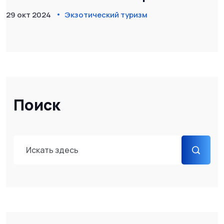
ощущения в глазах?
29 окт 2024
Экзотический туризм
Поиск