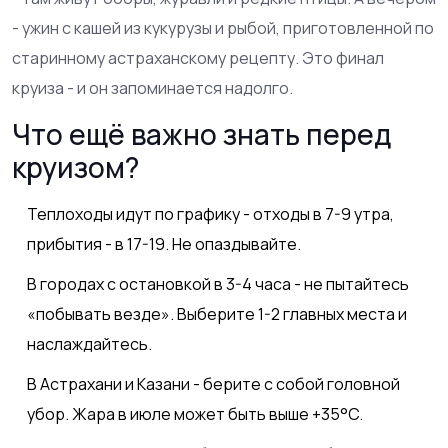
- ужин с кашей из кукурузы и рыбой, приготовленной по
старинному астраханскому рецепту. Это финал
круиза - и он запоминается надолго.
Что ещё важно знать перед
круизом?
Теплоходы идут по графику - отходы в 7-9 утра,
прибытия - в 17-19. Не опаздывайте.
В городах с остановкой в 3-4 часа - не пытайтесь
«побывать везде». Выберите 1-2 главных места и
наслаждайтесь.
В Астрахани и Казани - берите с собой головной
убор. Жара в июле может быть выше +35°C.