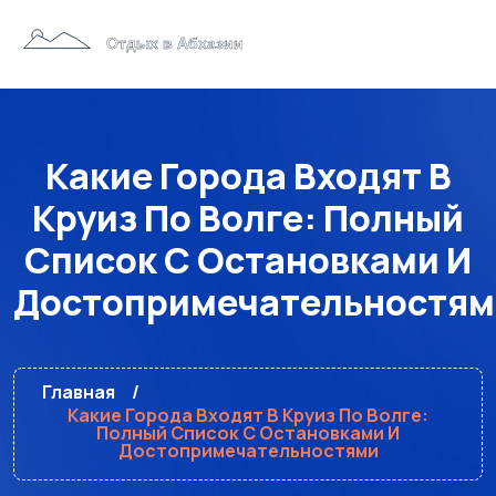
Какие Города Входят В
Круиз По Волге: Полный
Список С Остановками И
Достопримечательностям
Главная
Какие Города Входят В Круиз По Волге:
Полный Список С Остановками И
Достопримечательностями