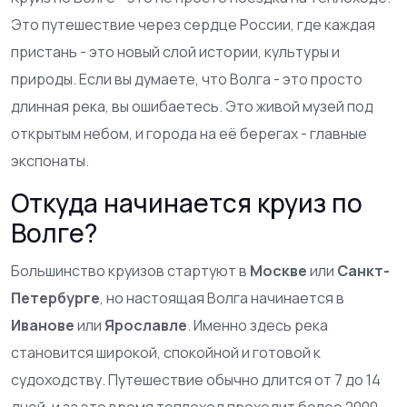
Это путешествие через сердце России, где каждая
пристань - это новый слой истории, культуры и
природы. Если вы думаете, что Волга - это просто
длинная река, вы ошибаетесь. Это живой музей под
открытым небом, и города на её берегах - главные
экспонаты.
Откуда начинается круиз по
Волге?
Большинство круизов стартуют в
Москве
или
Санкт-
Петербурге
, но настоящая Волга начинается в
Иванове
или
Ярославле
. Именно здесь река
становится широкой, спокойной и готовой к
судоходству. Путешествие обычно длится от 7 до 14
дней, и за это время теплоход проходит более 2000