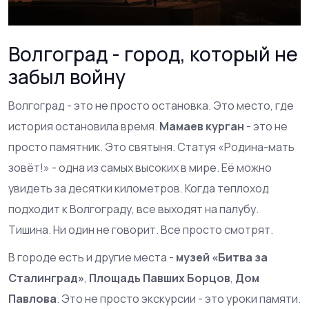
Волгоград - город, который не
забыл войну
Волгоград - это не просто остановка. Это место, где
история остановила время.
Мамаев курган
- это не
просто памятник. Это святыня. Статуя «Родина-мать
зовёт!» - одна из самых высоких в мире. Её можно
увидеть за десятки километров. Когда теплоход
подходит к Волгограду, все выходят на палубу.
Тишина. Ни один не говорит. Все просто смотрят.
В городе есть и другие места -
музей «Битва за
Сталинград»
,
Площадь Павших Борцов
,
Дом
Павлова
. Это не просто экскурсии - это уроки памяти.