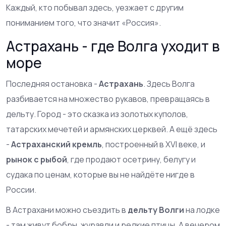
Каждый, кто побывал здесь, уезжает с другим
пониманием того, что значит «Россия».
Астрахань - где Волга уходит в
море
Последняя остановка -
Астрахань
. Здесь Волга
разбивается на множество рукавов, превращаясь в
дельту. Город - это сказка из золотых куполов,
татарских мечетей и армянских церквей. А ещё здесь
-
Астраханский кремль
, построенный в XVI веке, и
рынок с рыбой
, где продают осетрину, белугу и
судака по ценам, которые вы не найдёте нигде в
России.
В Астрахани можно съездить в
дельту Волги
на лодке
- там живут бобры, журавли и редкие птицы. А вечером