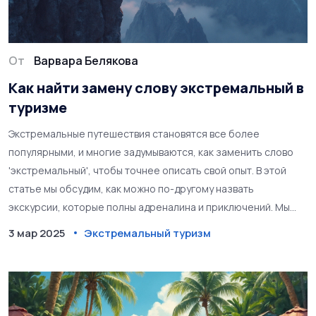
От
Варвара Белякова
Как найти замену слову экстремальный в
туризме
Экстремальные путешествия становятся все более
популярными, и многие задумываются, как заменить слово
'экстремальный', чтобы точнее описать свой опыт. В этой
статье мы обсудим, как можно по-другому назвать
экскурсии, которые полны адреналина и приключений. Мы
представим советы, которые помогут выделить ваши
3 мар 2025
Экстремальный туризм
путешествия и привлечь внимание к нестандартным видам
активного отдыха. Узнайте, как слова могут повлиять на
восприятие вашего тура.