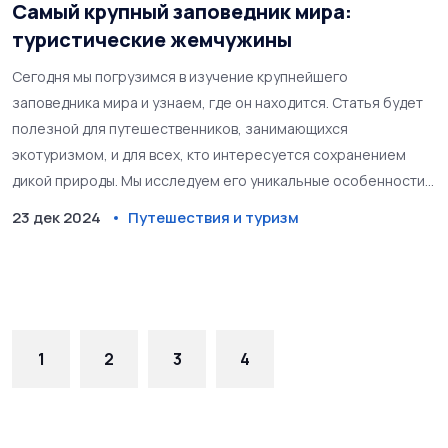
Самый крупный заповедник мира:
туристические жемчужины
Сегодня мы погрузимся в изучение крупнейшего
заповедника мира и узнаем, где он находится. Статья будет
полезной для путешественников, занимающихся
экотуризмом, и для всех, кто интересуется сохранением
дикой природы. Мы исследуем его уникальные особенности,
захватывающие факты и советы для туристов. Наша цель —
23 дек 2024
Путешествия и туризм
вдохновить вас на посещение этих необычайных уголков
планеты.
1
2
3
4