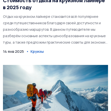
Стоимость отдыха на круизном лайнере
в 2025 году
Отдых на круизном лайнере становится всё популярнее
среди путешественников благодаря своей доступности и
разнообразию маршрутов. В данном путеводителе мы
разберём основные аспекты ценообразования на круизные
туры, а также предложим практические советы для экономии
на вашем следующем путешествии. Знание всех нюансов
14 янв 2025
Круизы
поможет вам выбрать наиболее подходящий круиз,
соответствующий вашему бюджету и интересам. Погружаясь
в детали, вы откроете для себя множество увлекательных
возможностей и особенностей круизного отдыха.