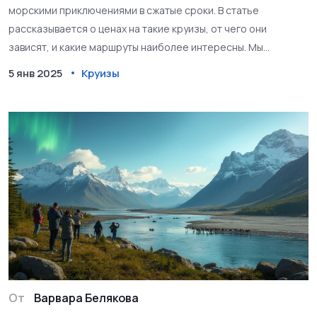
морскими приключениями в сжатые сроки. В статье
рассказывается о ценах на такие круизы, от чего они
зависят, и какие маршруты наиболее интересны. Мы
обсудим, на что стоит обращать внимание при выборе
5 янв 2025
Круизы
круиза и как можно сэкономить. Также дано несколько
советов для новичков в круизных путешествиях.
От
Варвара Белякова