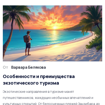
помогут насладиться тропическими странами без лишних
сложностей.
От
Варвара Белякова
Особенности и преимущества
экзотического туризма
Экзотические направления в туризме манят
путешественников, жаждущих необычных впечатлений и
культурных открытий. От белоснежных пляжей Занзибара до