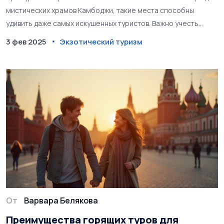
мистических храмов Камбоджи, такие места способны
удивить даже самых искушенных туристов. Важно учесть
различные аспекты, чтобы путешествие прошло безопасно и
3 фев 2025
Экзотический туризм
стало незабываемым. В статье разобраны основные
категории экзотического туризма и даны полезные советы
для успешного отдыха.
От
Варвара Белякова
Преимущества горящих туров для