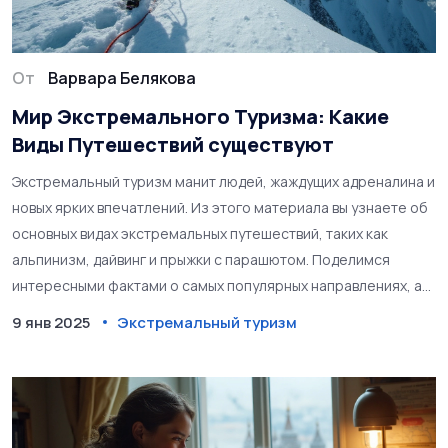
От
Варвара Белякова
Мир Экстремального Туризма: Какие
Виды Путешествий существуют
Экстремальный туризм манит людей, жаждущих адреналина и
новых ярких впечатлений. Из этого материала вы узнаете об
основных видах экстремальных путешествий, таких как
альпинизм, дайвинг и прыжки с парашютом. Поделимся
интересными фактами о самых популярных направлениях, а
также важными советами, которые помогут сделать ваше
9 янв 2025
Экстремальный туризм
опасное приключение безопасным и незабываемым. Эти
виды отдыха подойдут для смелых и решительных, готовых
покорять новые вершины и погружаться в неизведанные
глубины. Вдохновляем и мотивируем отправиться в путь и
испытать себя на прочность.