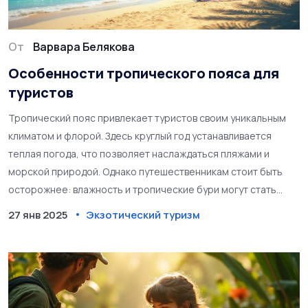
От
Варвара Белякова
Особенности тропического пояса для
туристов
Тропический пояс привлекает туристов своим уникальным
климатом и флорой. Здесь круглый год устанавливается
теплая погода, что позволяет наслаждаться пляжами и
морской природой. Однако путешественникам стоит быть
осторожнее: влажность и тропические бури могут стать
неожиданностью. Также не стоит забывать о местных видах
27 янв 2025
Экзотический туризм
животного мира, некоторые из которых могут представлять
опасность. В статье разбирается, как лучше всего
подготовиться к путешествию в тропики и что стоит учесть.