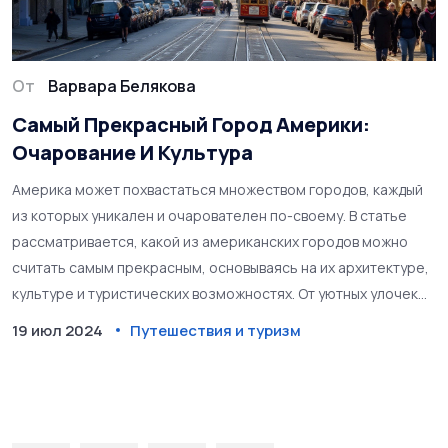
От
Варвара Белякова
Самый Прекрасный Город Америки:
Очарование И Культура
Америка может похвастаться множеством городов, каждый
из которых уникален и очарователен по-своему. В статье
рассматривается, какой из американских городов можно
считать самым прекрасным, основываясь на их архитектуре,
культуре и туристических возможностях. От уютных улочек
Сан-Франциско до бесподобного Майами, каждый город
19 июл 2024
Путешествия и туризм
раскрывает свои секреты и уникальность. Мы также
предлагаем практические советы для туристов и делимся
малоизвестными фактами об этих городах.